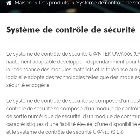
Maison
Des produits
Système de contrôle de séc
Système de contrôle de sécurité
Le système de contrôle de sécurité UWNTEK UW500s (UWin
hautement adaptable développé indépendamment pour les sy
la redondance des modules matériels et la tolérance aux pa
logicielle adopte des technologies telles que des modèles
sécurité endogène.
Le système de contrôle de sécurité se compose d'un poste
contrôle de sécurité se compose d'un module de contrôle
de sortie numérique de sécurité, d'un module de commuta
caractéristiques d'une fiabilité élevée, d'une disponibili
et le système de contrôle de sécurité UW510 (SIL3).