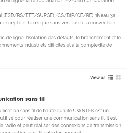
 en ligne, la rétrogradation 2-2-0 en configuration
ional (ESD/RS/EFT/SURGE), (CS/DIP/CE/RE) niveau 3a,
, conception thermique sans ventilateur à convection
 de ligne, l'isolation des défauts, le branchement et le
nements industriels difficiles et à la complexité de
View as
ication sans fil
cation sans fil de haute qualité UWNTEK est un
utilisé pour réaliser une communication sans fil. Il est
ie radio et peut réaliser des connexions de transmission
unication sans fil entre les appareils.