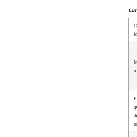
Car
C
f
M
m
E
q
d
t