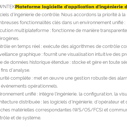
UWNTEK
Plateforme logicielle d'application d'ingénierie 
iciels d'ingénierie de contrôle. Nous accordons la priorité à l
breuses fonctionnalités clés dans un environnement unifié :
cution multiplateforme : fonctionne de manière transparent
érogènes.
trôle en temps réel : exécute des algorithmes de contrôle c
veillance graphique : fournit une visualisation intuitive des 
e de données historique étendue : stocke et gère en toute s
 fins d'analyse.
urité complète : met en œuvre une gestion robuste des alarme
 événements opérationnels.
ronnement unifié : intègre l'ingénierie, la configuration, la vi
itecture distribuée : les logiciels d'ingénierie, d'opérateur et
ches matérielles correspondantes (WS/OS/FCS) et communiq
trôle et de système.