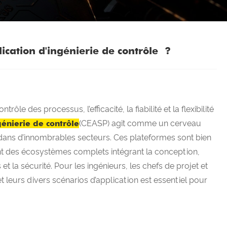
ication d'ingénierie de contrôle ?
le des processus, l’efficacité, la fiabilité et la flexibilité
génierie de contrôle
(CEASP) agit comme un cerveau
ans d’innombrables secteurs. Ces plateformes sont bien
t des écosystèmes complets intégrant la conception,
et la sécurité. Pour les ingénieurs, les chefs de projet et
 leurs divers scénarios d’application est essentiel pour