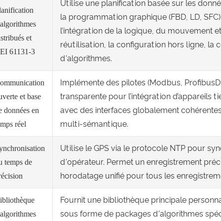
Utilise une planification basée sur les don
lanification
la programmation graphique (FBD, LD, SFC) et 
'algorithmes
l’intégration de la logique, du mouvement e
istribués et
réutilisation, la configuration hors ligne, la
EI 61131-3
d'algorithmes.
Implémente des pilotes (Modbus, ProfibusDP)
ommunication
transparente pour l’intégration d’appareils 
uverte et base
avec des interfaces globalement cohérentes
e données en
multi-sémantique.
emps réel
Utilise le GPS via le protocole NTP pour syn
ynchronisation
d'opérateur. Permet un enregistrement préc
u temps de
horodatage unifié pour tous les enregistre
récision
Fournit une bibliothèque principale personn
ibliothèque
sous forme de packages d'algorithmes spécif
'algorithmes