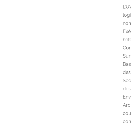
L'
log
nom
Exé
hét
Con
Sur
Bas
des
Séc
des
Envi
Arch
cou
con