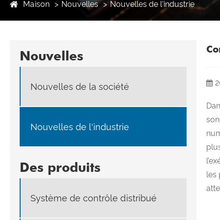
Maison
Nouvelles
Nouvelles de l'industrie
Co
Nouvelles
2
Nouvelles de la société
Dans
son
Nouvelles de l'industrie
num
plu
l’e
Des produits
les
atte
Système de contrôle distribué