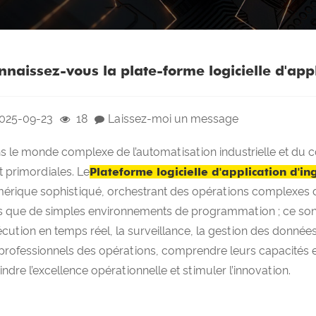
nnaissez-vous la plate-forme logicielle d'appl
025-09-23
18
Laissez-moi un message
 le monde complexe de l’automatisation industrielle et du contrô
t primordiales. Le
Plateforme logicielle d'application d'in
érique sophistiqué, orchestrant des opérations complexes d
s que de simples environnements de programmation ; ce son
xécution en temps réel, la surveillance, la gestion des données 
 professionnels des opérations, comprendre leurs capacités et
indre l’excellence opérationnelle et stimuler l’innovation.