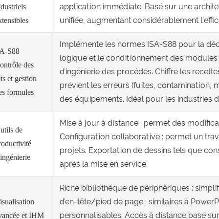
application immédiate. Basé sur une archite
ndustriels
unifiée, augmentant considérablement l'efficac
xtensibles
Implémente les normes ISA-S88 pour la déc
A-S88
logique et le conditionnement des modules 
ontrôle des
d’ingénierie des procédés. Chiffre les recette
ots et gestion
prévient les erreurs (fuites, contamination, m
es formules
des équipements. Idéal pour les industries d
Mise à jour à distance : permet des modificat
utils de
Configuration collaborative : permet un trav
roductivité
projets. Exportation de dessins tels que con
'ingénierie
après la mise en service.
Riche bibliothèque de périphériques : simpli
d’en-tête/pied de page : similaires à PowerP
isualisation
personnalisables. Accès à distance basé sur
vancée et IHM