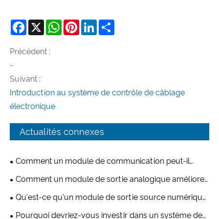
Facebook
X
WhatsApp
Pinterest
LinkedIn
Share
Précédent :
-
Suivant :
Introduction au système de contrôle de câblage
électronique
Actualités connexes
Comment un module de communication peut-il
améliorer la connectivité industrielle ?
Comment un module de sortie analogique améliore-
t-il les systèmes de contrôle industriels ?
Qu'est-ce qu'un module de sortie source numérique
à 8 canaux et pourquoi est-il essentiel pour
Pourquoi devriez-vous investir dans un système de