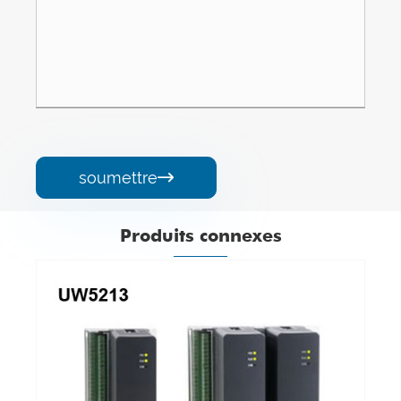
soumettre

Produits connexes
Module d'entrée analogique à résistance
thermique à 16 canaux
Voir plus >>