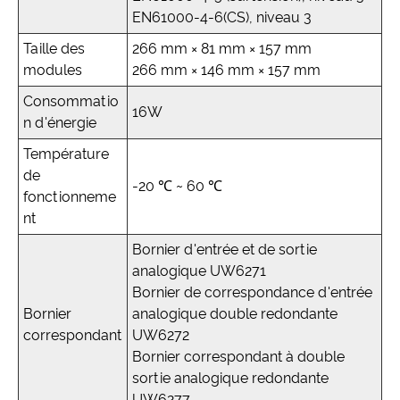
EN61000-4-6(CS), niveau 3
Taille des
266 mm × 81 mm × 157 mm
modules
266 mm × 146 mm × 157 mm
Consommatio
16W
n d'énergie
Température
de
-20 ℃ ~ 60 ℃
fonctionneme
nt
Bornier d'entrée et de sortie
analogique UW6271
Bornier de correspondance d'entrée
Bornier
analogique double redondante
correspondant
UW6272
Bornier correspondant à double
sortie analogique redondante
UW6277