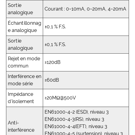
Sortie
Courant : 0~10mA, 0~20mA, 4~20mA
analogique
Échantillonnag
±0,1 % F.S.
e analogique
Sortie
±0,1 % F.S.
analogique
Rejet en mode
≥120dB
commun
Interférence en
≥60dB
mode série
Impédance
≥20MΩ@500V
d'isolement
EN61000-4-2 (ESD), niveau 3
EN61000-4-3(RS), niveau 3
Anti-
EN61000-4-4(EFT), niveau 3
interférence
EN61000-4-5 (surtension), niveau 3