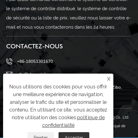
le système de contrôle distribué, le système de contrôle
de sécurité ou la liste de prix, veuillez nous laisser votre e-
mail et nous vous contacterons dans les 24 heures.
CONTACTEZ-NOUS
+86-18053301670
ella@chuwntek.com
X
Nous utilisons des cookies pour vous offrir
69, route Sanying, district de Zahngdian, ville de Zibo,
une meilleure expérience de navigation,
province du Shandong, Chine
analyser le trafic du site et personnaliser le
contenu. En utilisant ce site, vous acceptez
notre utilisation des cookies.
politique de
Copyright © 2024 Shandong Youwen Automation Engineering Co., Ltd.
confidentialité
Tous droits réservés.
Links
|
Sitemap
|
RSS
|
XML
|
politique de
confidentialité
|
Rejeter
Accepter